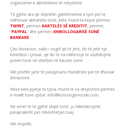
organizimin e aktiviteteve të ndryshme.
Të gjithë ata që shprehin gatishmërinë e tyre për të
ndihmuar aktivitetin tonë, këtë mund ta bëjnë përmes
TWINT
, përmes
KARTELËS SË KREDITIT
, përmes
“
PAYPAL
” dhe përmes
XHIROLLOGARISË SONË
BANKARE
.
Çdo donacion, sado i vogël që të jetë, do të jetë një
kontribut i çmuar, që do të na ndihmojë të vazhdojmë
punën tonë në shërbim të kauzës sonë.
Më poshtë janë të pasqyruara mundësitë për të dhuruar
donacione.
Nëse keni pyetje të tjera, mund të na drejtoheni përmes
e-mailit tonë zyrtar: info@kosovogenocide.com.
Në emër të të gjithë ekipit tonë, ju falënderojmë
paraprakisht për mbështetjen tuaj.
Me respekt,