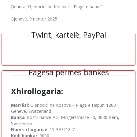
Qendra “Gjenocidi në Kosovë – Plagë e hapur”
Gjenevë, 9 nëntor 2025
Twint, kartelë, PayPal
Pagesa përmes bankës
Xhirollogaria:
Marrësi:
Gjenocidi në Kosovë – Plagë e Hapur, 1200
Genève
, Switzerland
Banka
: PostFinance AG, Mingerstrasse 20, 3030 Bern,
Switzerland
Numri i llogarisë
: 15-337218-7
Kodi bankar
: 9000