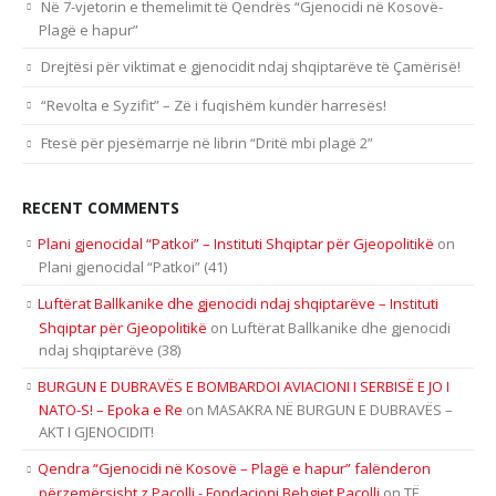
Në 7-vjetorin e themelimit të Qendrës “Gjenocidi në Kosovë-
Plagë e hapur”
Drejtësi për viktimat e gjenocidit ndaj shqiptarëve të Çamërisë!
“Revolta e Syzifit” – Zë i fuqishëm kundër harresës!
Ftesë për pjesëmarrje në librin “Dritë mbi plagë 2”
RECENT COMMENTS
Plani gjenocidal “Patkoi” – Instituti Shqiptar për Gjeopolitikë
on
Plani gjenocidal “Patkoi” (41)
Luftërat Ballkanike dhe gjenocidi ndaj shqiptarëve – Instituti
Shqiptar për Gjeopolitikë
on
Luftërat Ballkanike dhe gjenocidi
ndaj shqiptarëve (38)
BURGUN E DUBRAVËS E BOMBARDOI AVIACIONI I SERBISË E JO I
NATO-S! – Epoka e Re
on
MASAKRA NË BURGUN E DUBRAVËS –
AKT I GJENOCIDIT!
Qendra “Gjenocidi në Kosovë – Plagë e hapur” falënderon
përzemërsisht z.Pacolli - Fondacioni Behgjet Pacolli
on
TË