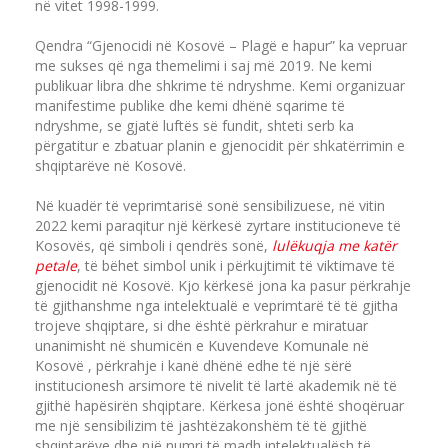
në vitet 1998-1999.
Qendra “Gjenocidi në Kosovë – Plagë e hapur” ka vepruar
me sukses që nga themelimi i saj më 2019. Ne kemi
publikuar libra dhe shkrime të ndryshme. Kemi organizuar
manifestime publike dhe kemi dhënë sqarime të
ndryshme, se gjatë luftës së fundit, shteti serb ka
përgatitur e zbatuar planin e gjenocidit për shkatërrimin e
shqiptarëve në Kosovë.
Në kuadër të veprimtarisë sonë sensibilizuese, në vitin
2022 kemi paraqitur një kërkesë zyrtare institucioneve të
Kosovës, që simboli i qendrës sonë,
lulëkuqja me katër
petale
, të bëhet simbol unik i përkujtimit të viktimave të
gjenocidit në Kosovë. Kjo kërkesë jona ka pasur përkrahje
të gjithanshme nga intelektualë e veprimtarë të të gjitha
trojeve shqiptare, si dhe është përkrahur e miratuar
unanimisht në shumicën e Kuvendeve Komunale në
Kosovë , përkrahje i kanë dhënë edhe të një sërë
institucionesh arsimore të nivelit të lartë akademik në të
gjithë hapësirën shqiptare. Kërkesa jonë është shoqëruar
me një sensibilizim të jashtëzakonshëm të të gjithë
shqiptarëve dhe një numri të madh intelektualësh të