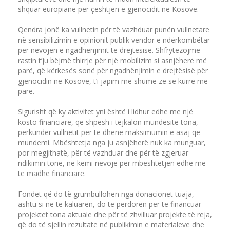
shquar europianë për çështjen e gjenocidit në Kosovë.
Qendra jonë ka vullnetin për të vazhduar punën vullnetare
në sensibilizimin e opinionit publik vendor e ndërkombëtar
për nevojën e ngadhënjimit të drejtësisë. Shfrytëzojmë
rastin t’ju bëjmë thirrje për një mobilizim si asnjëherë më
parë, që kërkesës sonë për ngadhënjimin e drejtësisë për
gjenocidin në Kosovë, t’i japim më shumë zë se kurrë më
parë.
Sigurisht që ky aktivitet yni është i lidhur edhe me një
kosto financiare, që shpesh i tejkalon mundësitë tona,
përkundër vullnetit për të dhënë maksimumin e asaj që
mundemi. Mbështetja nga ju asnjëherë nuk ka munguar,
por megjithatë, për të vazhduar dhe për të zgjeruar
ndikimin tonë, ne kemi nevojë për mbështetjen edhe më
të madhe financiare.
Fondet që do të grumbullohen nga donacionet tuaja,
ashtu si në të kaluarën, do të përdoren për të financuar
projektet tona aktuale dhe për të zhvilluar projekte të reja,
që do të sjellin rezultate në publikimin e materialeve dhe