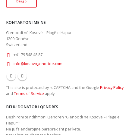
KONTAKTONI ME NE
Gjenocidi në Kosovë – Plagë e Hapur
1200
Genève
Switzerland
+41 79 548 48 87
info@kosovogenocide.com
This site is protected by reCAPTCHA and the Google
Privacy Policy
and
Terms of Service
apply.
BËHU DONATOR I QENDRËS
Dëshironi të ndihmoni Qendrën “Gjenocidi në Kosovë – Plagë e
Hapur”?
Ne ju falënderojmë paraprakisht për këtë.