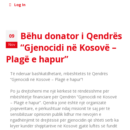
Log In
Bëhu donator i Qendrës
09
“Gjenocidi në Kosovë –
Nov
Plagë e hapur”
Të nderuar bashkatdhetarë, mbështetës të Qendrës
“Gjenocidi në Kosovë – Plagë e hapur”!
Po ju drejtohemi me një kërkesë të rëndësishme për
mbështetje financiare për Qendrën “Gjenocidi në Kosovë
– Plagë e hapur”. Qendra jonë është një organizatë
joqeveritare, e përkushtuar ndaj misionit të saj për të
sensibilizuar opinionin publik lidhur me nevojën e
ngadhënjimit të drejtësisë për gjenocidin që shteti serb ka
kryer kundër shqiptarëve në Kosovë gjatë luftës së fundit