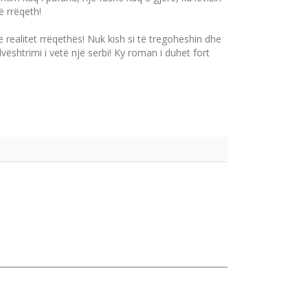
ë rrëqeth!
 realitet rrëqethës! Nuk kish si të tregoheshin dhe
shtrimi i vetë një serbi! Ky roman i duhet fort