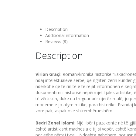
Description
Additional information
Reviews (8)
Description
Virion Graçi
: Romani/kronika historike “Eskadronët
ndaj intelektualëve serbë, që ngritën zë­rin kun­dë
ndërkohë që të rinj­të e të rejat infor­mo­hen e keqi
doku­mentimi i historisë nëpërmjet fjalës artisti­ke
të vërtetën, duke na treguar për njerëz realë, jo pë
moderne e jo atyre miti­ke, pa­ra historike. Prandaj 
zore pak, aspak ose shtrembë­rueshëm.
Bedri Zenel Islami
: Një libër i pazakontë në të gji
është artistikisht madhësia e tij si vepër, është ko
por edhe përtej tyre… Ndoshta ga­bohem, por asnjëhe