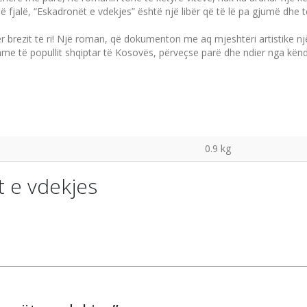
jalë, “Eskadronët e vdekjes” është një libër që të lë pa gjumë dhe t
r brezit të ri! Një roman, që dokumenton me aq mjeshtëri artistike një
të popullit shqiptar të Kosovës, përveçse parë dhe ndier nga këndvë
0.9 kg
 e vdekjes