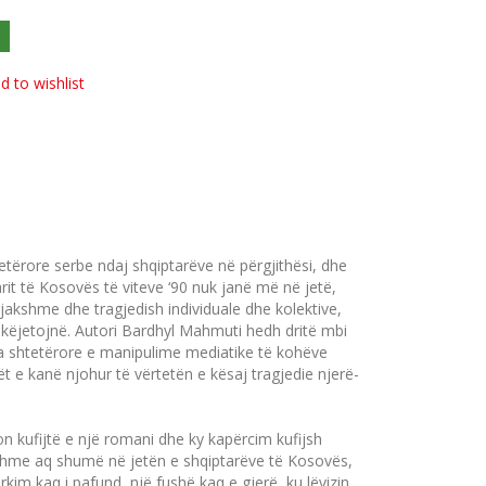
d to wishlist
tëro­re serbe ndaj shqip­tarëve në përgjithësi, dhe
rit të Kosovës të viteve ‘90 nuk janë më në jetë,
akshme dhe tragjedish indi­vi­duale dhe kolekti­ve,
hkëjetojnë. Autori Bar­dhyl Mah­muti hedh dritë mbi
­ga shte­tërore e manipulime media­tike të kohëve
lët e kanë njohur të vërtetën e kësaj tragjedie njerë­
on kufijtë e një ro­ma­ni dhe ky kapërcim kufijsh
ranishme aq shumë në jetën e shqiptarëve të Kosovës,
im kaq i pafund, një fushë kaq e gjerë, ku lëvizin