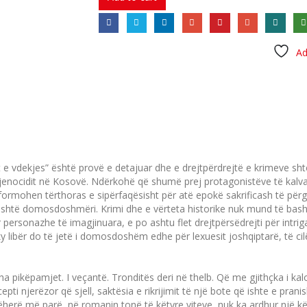
Ad
 e vdekjes” është provë e detajuar dhe e drejtpërdrejtë e krimeve shte
r gjenocidit në Kosovë. Ndërkohë që shumë prej protagonistëve të kal­va
nformohen tërthoras e sipër­faqësisht për atë epokë sakrificash të përgj
, është domosdosh­mëri. Kri­mi dhe e vërteta historike nuk mund të bas
r personazhe të imagjinuara, e po ashtu flet drejtpërsëdrejti për intri
ky libër do të jetë i domosdoshëm edhe për lexuesit jo­­shqip­tarë, të ci
tha pikëpamjet. I ve­çantë. Tronditës deri në thelb. Që me gjithçka i kal
ncepti njerëzor që sjell, saktësia e rikrijimit të një bote që ishte e p
rë më parë, në romanin tonë të këtyre viteve, nuk ka ar­dhur një kërk