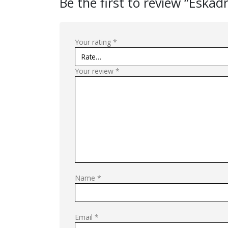
Be the first to review “Eskad
Your rating
*
Your review
*
Name
*
Email
*