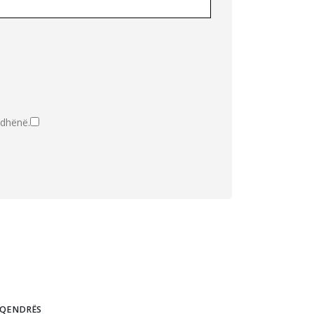
 dhënë.
 QENDRËS