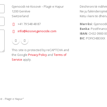
Gjenocidi në Kosovë – Plagë e Hapur
Dëshironi të ndihm
1200
Genève
Ne ju falënderojmë
Switzerland
Këtu i keni të dhën
+41 79 548 48 87
Marrësi:
Gjenocidi
Banka
: PostFinanc
info@kosovogenocide.com
IBAN
: CH32 0900 0
BIC
: POFICHBEXXX
This site is protected by reCAPTCHA and
the Google
Privacy Policy
and
Terms of
Service
apply.
ë - Plagë e Hapur"