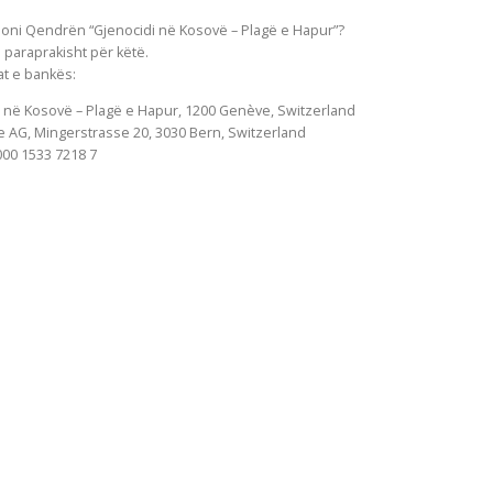
oni Qendrën “Gjenocidi në Kosovë – Plagë e Hapur”?
 paraprakisht për këtë.
at e bankës:
 në Kosovë – Plagë e Hapur, 1200
Genève
, Switzerland
e AG, Mingerstrasse 20, 3030 Bern, Switzerland
000 1533 7218 7