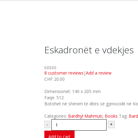
Eskadronët e vdekjes
8
customer reviews
|
Add a review
5.00
out of 5
CHF
20.00
Dimensionet: 140 x 205 mm
Faqe: 512
Botohet në shënim të ditës së gjenocidit në K
Categories:
Bardhyl Mahmuti
,
Books
Tag:
Bard
-
+
Add to cart