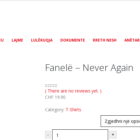
EU
LAJME
LULËKUQJA
DOKUMENTE
RRETH NESH
ANËTAR
Fanelë – Never Again
( There are no reviews yet. )
0
out of 5
CHF
19.90
Category:
T-Shirts
Madhësia
-
+