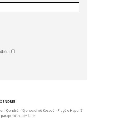
 dhënë.
 QENDRËS
oni Qendrën “Gjenocidi në Kosovë – Plagë e Hapur”?
 paraprakisht për këtë.