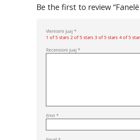
Be the first to review “Fanel
Vlerësimi juaj
*
1 of 5 stars
2 of 5 stars
3 of 5 stars
4 of 5 sta
Recensioni juaj
*
Emri
*
Email
*