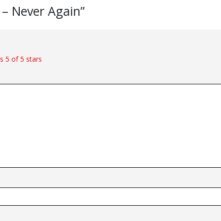
ë – Never Again”
rs
5 of 5 stars