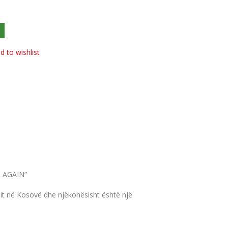
d to wishlist
R AGAIN”
dit në Kosovë dhe njëkohësisht është një