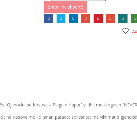
Shtoni në shportë
Ad
rës “Gjenocidi në Kosovë – Plagë e Hapur” si dhe me slloganin “NEVE
idit në Kosovë më 15 janar, paraqet solidaritet me viktimat e gjenoci