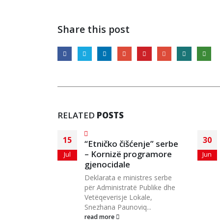
Share this post
RELATED
POSTS
15
30
“Etničko čišćenje” serbe
– Kornizë programore
Jul
Jun
gjenocidale
Deklarata e ministres serbe
për Administratë Publike dhe
Vetëqeverisje Lokale,
Snezhana Paunoviq...
read more