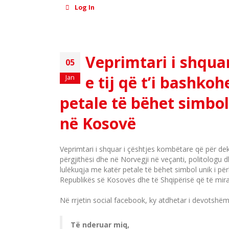
Log In
Veprimtari i shqua
05
e tij që t’i bashko
Jan
petale të bëhet simbol 
në Kosovë
Veprimtari i shquar i çështjes kombëtare që për de
përgjithësi dhe në Norvegji në veçanti, politologu 
lulëkuqja me katër petale të bëhet simbol unik i për
Republikës së Kosovës dhe të Shqipërisë që të mir
Në rrjetin social facebook, ky atdhetar i devotshë
Të nderuar miq,