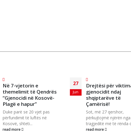
27
Në 7-vjetorin e
Drejtësi për viktim
themelimit të Qendrës
gjenocidit ndaj
Jun
“Gjenocidi në Kosovë-
shqiptarëve të
Plagë e hapur”
Çamërisë!
Duke parë se 20 vjet pas
Sot, më 27 qershor,
përfundimit të luftës në
përkujtojmë njërën nga
Kosovë, shteti...
tragjeditë më të rënda q
read more
read more