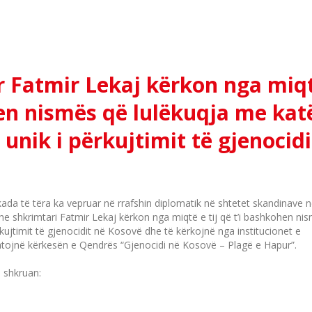
r Fatmir Lekaj kërkon nga miq
hen nismës që lulëkuqja me kat
unik i përkujtimit të gjenocidi
kada të tëra ka vepruar në rrafshin diplomatik në shtetet skandinave 
dhe shkrimtari Fatmir Lekaj kërkon nga miqtë e tij që t’i bashkohen ni
kujtimit të gjenocidit në Kosovë dhe të kërkojnë nga institucionet e
atojnë kërkesën e Qendrës “Gjenocidi në Kosovë – Plagë e Hapur”.
m shkruan: