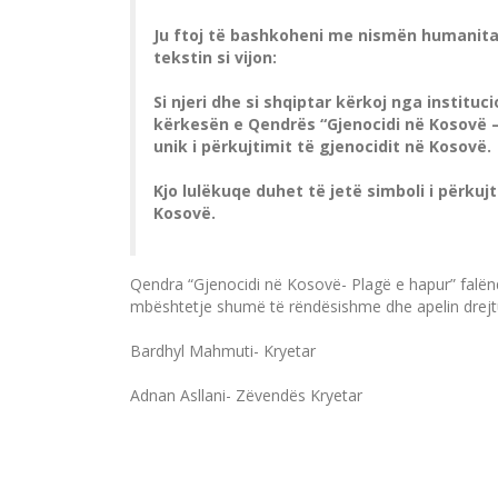
Ju ftoj të bashkoheni me nismën humanita
tekstin si vijon:
Si njeri dhe si shqiptar kërkoj nga institu
kërkesën e Qendrës “Gjenocidi në Kosovë –
unik i përkujtimit të gjenocidit në Kosovë.
Kjo lulëkuqe duhet të jetë simboli i përkuj
Kosovë.
Qendra “Gjenocidi në Kosovë- Plagë e hapur” falënd
mbështetje shumë të rëndësishme dhe apelin drejtua
Bardhyl Mahmuti- Kryetar
Adnan Asllani- Zëvendës Kryetar