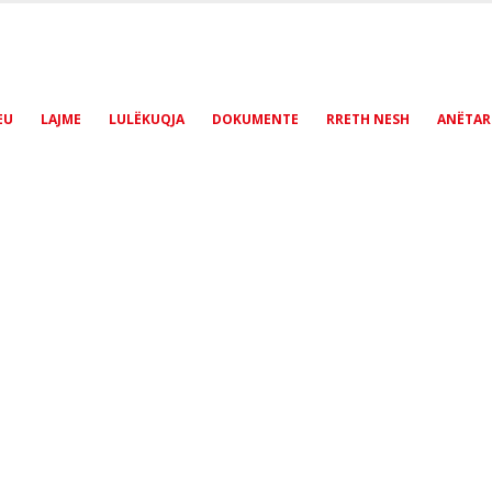
EU
LAJME
LULËKUQJA
DOKUMENTE
RRETH NESH
ANËTAR