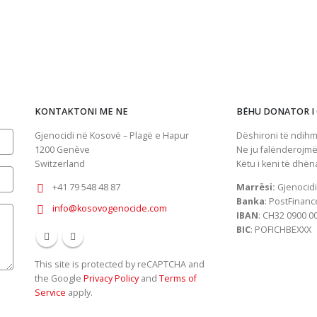
KONTAKTONI ME NE
BËHU DONATOR I
Gjenocidi në Kosovë – Plagë e Hapur
Dëshironi të ndihm
1200
Genève
Ne ju falënderojmë
Switzerland
Këtu i keni të dhën
+41 79 548 48 87
Marrësi:
Gjenocidi
Banka
: PostFinanc
info@kosovogenocide.com
IBAN
: CH32 0900 0
BIC
: POFICHBEXXX
This site is protected by reCAPTCHA and
the Google
Privacy Policy
and
Terms of
Service
apply.