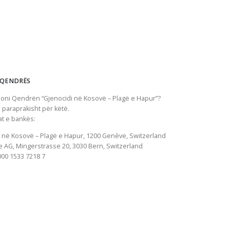
 QENDRËS
oni Qendrën “Gjenocidi në Kosovë – Plagë e Hapur”?
 paraprakisht për këtë.
at e bankës:
 në Kosovë – Plagë e Hapur, 1200
Genève
, Switzerland
e AG, Mingerstrasse 20, 3030 Bern, Switzerland
000 1533 7218 7