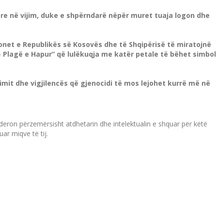
re në vijim, duke e shpërndarë nëpër muret tuaja logon dhe
cionet e Republikës së Kosovës dhe të Shqipërisë të miratojnë
 Plagë e Hapur” që lulëkuqja me katër petale të bëhet simbol
timit dhe vigjilencës që gjenocidi të mos lejohet kurrë më në
eron përzemërsisht atdhetarin dhe intelektualin e shquar për këtë
r miqve të tij.