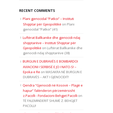
RECENT COMMENTS
Plani gjenocidal “Patkoi” – Instituti
Shqiptar për Gjeopolitikë
on
Plani
gjenocidal “Patkoi” (41)
Luftërat Ballkanike dhe gjenocidi ndaj
shqiptarëve – Instituti Shqiptar për
Gjeopolitikë
on
Luftërat Ballkanike dhe
gjenocidi ndaj shqiptarëve (38)
BURGUN E DUBRAVËS E BOMBARDOI
AVIACIONI I SERBISË E JO I NATO-S! –
Epoka e Re
on
MASAKRA NË BURGUN E
DUBRAVËS – AKT I GJENOCIDIT!
Qendra “Gjenocidi në Kosovë – Plagë e
hapur” falënderon përzemërsisht
z.Pacolli - Fondacioni Behgjet Pacolli
on
TË FALEMINDERIT SHUMË Z. BEHGJET
PACOLLI!