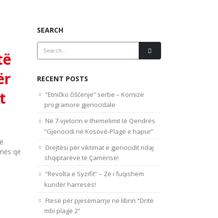
SEARCH
të
ër
RECENT POSTS
t
“Etničko čišćenje” serbe – Kornizë
programore gjenocidale
Në 7-vjetorin e themelimit të Qendrës
“Gjenocidi në Kosovë-Plagë e hapur”
në
Drejtësi për viktimat e gjenocidit ndaj
smës që
shqiptarëve të Çamërisë!
“Revolta e Syzifit” – Zë i fuqishëm
kundër harresës!
Ftesë për pjesëmarrje në librin “Dritë
mbi plagë 2”